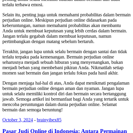
terlalu terbawa emosi.
Selain itu, penting juga untuk memahami probabilitas dalam bermain
perjudian online. Meskipun perjudian online didasarkan pada
keberuntungan, namun memahami probabilitas akan membantu
Anda untuk membuat keputusan yang lebih cerdas dalam bermain.
Jangan terlalu gegabah dalam membuat keputusan, namun
pertimbangkan dengan matang sebelum bertaruh.
Terakhir, jangan lupa untuk selalu bermain dengan santai dan tidak
terlalu terpaku pada kemenangan. Bermain perjudian online
seharusnya menjadi sebuah hiburan yang menyenangkan, bukan
menjadi beban yang membebani pikiran Anda. Nikmatilah setiap
momen saat bermain dan jangan terlalu fokus pada hasil akhir.
Dengan menjaga hal-hal di atas, Anda dapat menikmati pengalaman
bermain perjudian online dengan aman dan nyaman. Jangan lupa
untuk selalu memiliki kontrol diri dan bermain secara bertanggung
jawab. Semoga artikel ini bermanfaat bagi Anda yang tertarik untuk
mencoba peruntungan dalam dunia perjudian online. Selamat
bermain dan semoga beruntung!
October 3, 2024
-
brainyibex85
Pasar Judi Online di Indonesia: Antara Permainan