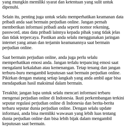
yang mungkin memiliki syarat dan ketentuan yang sulit untuk
dipenuhi.
Selain itu, penting juga untuk selalu memperhatikan keamanan data
pribadi anda saat bermain perjudian online. Jangan pernah
memberikan informasi pribadi anda seperti nomor rekening,
password, atau data pribadi lainnya kepada pihak yang tidak jelas
dan tidak terpercaya. Pastikan anda selalu menggunakan jaringan
internet yang aman dan terjamin keamanannya saat bermain
perjudian online.
Saat bermain perjudian online, anda juga perlu selalu
memperhatikan emosi anda. Jangan terlalu terpancing emosi saat
mengalami kekalahan atau kemenangan. Tetap tenang dan jangan
terburu-buru mengambil keputusan saat bermain perjudian online.
Pikirkan dengan matang setiap langkah yang anda ambil agar bisa
mendapatkan hasil maksimal dalam bermain.
Terakhir, jangan lupa untuk selalu mencari informasi terbaru
mengenai perjudian online di Indonesia. Ikuti perkembangan terkini
seputar regulasi perjudian online di Indonesia dan berita-berita
terbaru seputar dunia perjudian online. Dengan selalu update
informasi, anda bisa memiliki wawasan yang lebih luas tentang
dunia perjudian online dan bisa lebih bijak dalam mengambil
keputusan saat bermain.