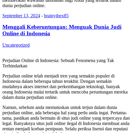
memberikan wawasan tambahan bagi Anda yang tertarik dalam
dunia perjudian online.
September 13, 2024
-
brainyibex85
Menggali Keberuntungan: Menguak Dunia Judi
Online di Indonesia
Uncategorized
Perjudian Online di Indonesia: Sebuah Fenomena yang Tak
Terhindarkan
Perjudian online telah menjadi tren yang semakin populer di
Indonesia dalam beberapa tahun terakhir. Dengan semakin
mudahnya akses internet dan perkembangan teknologi, banyak
orang Indonesia mulai tertarik untuk mencoba peruntungan mereka
dalam dunia perjudian online.
Namun, sebelum anda memutuskan untuk terjun dalam dunia
perjudian online, ada beberapa hal yang perlu anda ingat. Pertama-
tama, pastikan anda bermain di situs judi online yang terpercaya dan
legal. Banyaknya situs judi online ilegal di Indonesia membuat anda
rentan menjadi korban penipuan. Selalu periksa lisensi dan reputasi