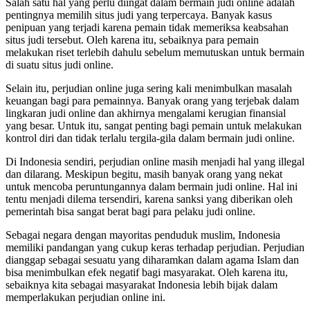
Salah satu hal yang perlu diingat dalam bermain judi online adalah
pentingnya memilih situs judi yang terpercaya. Banyak kasus
penipuan yang terjadi karena pemain tidak memeriksa keabsahan
situs judi tersebut. Oleh karena itu, sebaiknya para pemain
melakukan riset terlebih dahulu sebelum memutuskan untuk bermain
di suatu situs judi online.
Selain itu, perjudian online juga sering kali menimbulkan masalah
keuangan bagi para pemainnya. Banyak orang yang terjebak dalam
lingkaran judi online dan akhirnya mengalami kerugian finansial
yang besar. Untuk itu, sangat penting bagi pemain untuk melakukan
kontrol diri dan tidak terlalu tergila-gila dalam bermain judi online.
Di Indonesia sendiri, perjudian online masih menjadi hal yang illegal
dan dilarang. Meskipun begitu, masih banyak orang yang nekat
untuk mencoba peruntungannya dalam bermain judi online. Hal ini
tentu menjadi dilema tersendiri, karena sanksi yang diberikan oleh
pemerintah bisa sangat berat bagi para pelaku judi online.
Sebagai negara dengan mayoritas penduduk muslim, Indonesia
memiliki pandangan yang cukup keras terhadap perjudian. Perjudian
dianggap sebagai sesuatu yang diharamkan dalam agama Islam dan
bisa menimbulkan efek negatif bagi masyarakat. Oleh karena itu,
sebaiknya kita sebagai masyarakat Indonesia lebih bijak dalam
memperlakukan perjudian online ini.