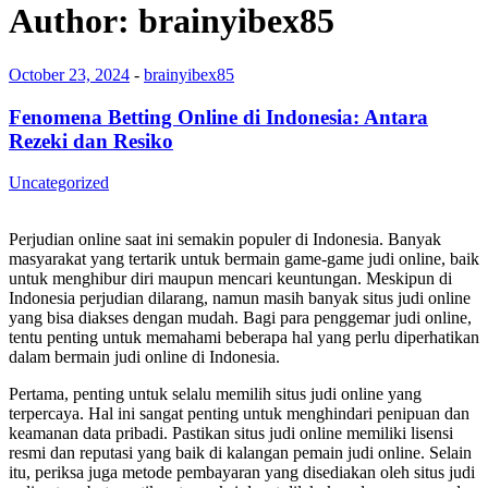
Author:
brainyibex85
October 23, 2024
-
brainyibex85
Fenomena Betting Online di Indonesia: Antara
Rezeki dan Resiko
Uncategorized
Perjudian online saat ini semakin populer di Indonesia. Banyak
masyarakat yang tertarik untuk bermain game-game judi online, baik
untuk menghibur diri maupun mencari keuntungan. Meskipun di
Indonesia perjudian dilarang, namun masih banyak situs judi online
yang bisa diakses dengan mudah. Bagi para penggemar judi online,
tentu penting untuk memahami beberapa hal yang perlu diperhatikan
dalam bermain judi online di Indonesia.
Pertama, penting untuk selalu memilih situs judi online yang
terpercaya. Hal ini sangat penting untuk menghindari penipuan dan
keamanan data pribadi. Pastikan situs judi online memiliki lisensi
resmi dan reputasi yang baik di kalangan pemain judi online. Selain
itu, periksa juga metode pembayaran yang disediakan oleh situs judi