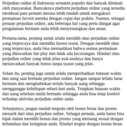
Perjudian online di Indonesia semakin populer dan banyak diminati
oleh masyarakat. Banyaknya platform perjudian online yang tersedia
membuat para pemain merasa lebih mudah untuk mengakses
permainan favorit mereka dengan cepat dan praktis. Namun, sebagai
pemain perjudian online, ada beberapa hal yang perlu diingat agar
pengalaman bermain anda lebih menyenangkan dan aman.
Pertama-tama, penting untuk selalu memilih situs perjudian online
yang terpercaya dan memiliki lisensi resmi. Dengan memilih situs
yang terpercaya, anda bisa memastikan bahwa semua permainan
yang ditawarkan fair play dan tidak ada kecurangan. Hindari situs
perjudian online yang tidak jelas asal-usulnya dan hanya
menawarkan banyak bonus tanpa syarat yang jelas.
Selain itu, penting juga untuk selalu memperhatikan batasan waktu
dan uang saat bermain perjudian online. Jangan sampai terlalu lama
bermain dan menghabiskan terlalu banyak uang sehingga
mengganggu kehidupan sehari-hari anda. Tetapkan batasan waktu
dan uang sebelum mulai bermain sehingga anda bisa tetap kontrol
terhadap aktivitas perjudian online anda.
Selanjutnya, jangan mudah tergoda oleh bonus besar dan promo
menarik dari situs perjudian online. Sebagai pemain, anda harus bisa
bijak dalam memilih bonus dan promo yang memang sesuai dengan
kebutuhan dan keinginan anda. Hindari tergiur dengan bonus besar