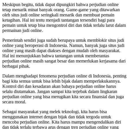
Meskipun begitu, tidak dapat dipungkiri bahwa perjudian online
tetap menarik minat banyak orang. Game-game yang ditawarkan
oleh situs judi online seringkali menarik dan membuat pemain
ketagihan. Hal ini tentu menjadi tantangan tersendiri bagi para
pemain untuk tetap bisa mengontrol diri dan tidak terlalu larut dalam
permainan judi online.
Pemerintah sendiri juga sudah berupaya untuk memblokir situs judi
online yang beroperasi di Indonesia. Namun, banyak juga situs judi
online yang masih dapat diakses dengan mudah oleh masyarakat.
Hal ini menunjukkan bahwa tantangan untuk memberantas
perjudian online masih sangat besar dan memerlukan kerjasama dari
berbagai pihak.
Dalam menghadapi fenomena perjudian online di Indonesia, penting
bagi kita semua untuk bisa lebih bijak dalam memperlakukannya.
Kontrol diri dan kesadaran akan bahaya perjudian online harus
selalu diutamakan. Jangan sampai kita terjebak dalam lingkaran
perjudian online yang bisa merugikan kita secara finansial dan juga
secara moral.
Sebagai masyarakat yang melek teknologi, kita harus bisa
menggunakan internet dengan bijak dan tidak tergoda untuk
mencoba perjudian online. Kita harus mampu mengendalikan diri
dan tidak terlalu terbawa arus dengan tren perjudian online yang