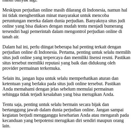
Meskipun perjudian online masih dilarang di Indonesia, namun hal
ini tidak menghentikan minat masyarakat untuk mencoba
peruntungan mereka dalam dunia perjudian. Banyaknya situs judi
online yang bisa diakses dengan mudah tentu menjadi bumerang
tersendiri bagi pemerintah dalam mengontrol perjudian online di
tanah air.
Dalam hal ini, perlu diingat beberapa hal penting terkait dengan
perjudian online di Indonesia. Pertama, penting untuk selalu memilih
situs judi online yang terpercaya dan memiliki lisensi resmi. Pastikan
situs tersebut memiliki reputasi yang baik dan didukung oleh
provider permainan terkemuka.
Selain itu, jangan lupa untuk selalu memperhatikan aturan dan
ketentuan yang berlaku pada situs judi online tersebut. Pastikan
Anda memahami dengan jelas sebelum memulai permainan
sehingga tidak terjadi kesalahan yang bisa merugikan Anda.
Tentu saja, penting untuk selalu bermain secara bijak dan
bertanggung jawab dalam dunia perjudian online. Jangan sampai
kegiatan berjudi mengganggu keseharian Anda atau mengarah pada
kecanduan yang berpotensi merugikan diri sendiri maupun orang
lain.