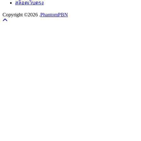
สล็อตเว็บตรง
Copyright ©2026 .
PhantomPBN