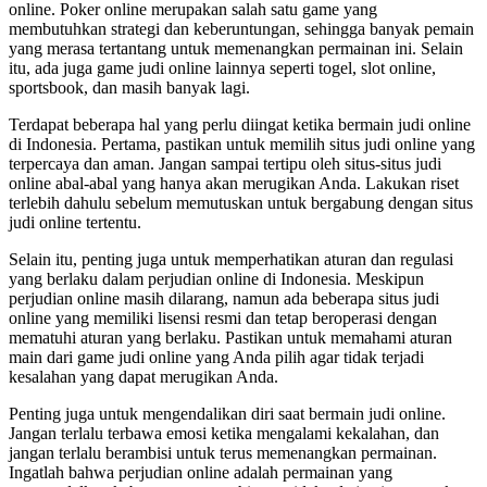
online. Poker online merupakan salah satu game yang
membutuhkan strategi dan keberuntungan, sehingga banyak pemain
yang merasa tertantang untuk memenangkan permainan ini. Selain
itu, ada juga game judi online lainnya seperti togel, slot online,
sportsbook, dan masih banyak lagi.
Terdapat beberapa hal yang perlu diingat ketika bermain judi online
di Indonesia. Pertama, pastikan untuk memilih situs judi online yang
terpercaya dan aman. Jangan sampai tertipu oleh situs-situs judi
online abal-abal yang hanya akan merugikan Anda. Lakukan riset
terlebih dahulu sebelum memutuskan untuk bergabung dengan situs
judi online tertentu.
Selain itu, penting juga untuk memperhatikan aturan dan regulasi
yang berlaku dalam perjudian online di Indonesia. Meskipun
perjudian online masih dilarang, namun ada beberapa situs judi
online yang memiliki lisensi resmi dan tetap beroperasi dengan
mematuhi aturan yang berlaku. Pastikan untuk memahami aturan
main dari game judi online yang Anda pilih agar tidak terjadi
kesalahan yang dapat merugikan Anda.
Penting juga untuk mengendalikan diri saat bermain judi online.
Jangan terlalu terbawa emosi ketika mengalami kekalahan, dan
jangan terlalu berambisi untuk terus memenangkan permainan.
Ingatlah bahwa perjudian online adalah permainan yang