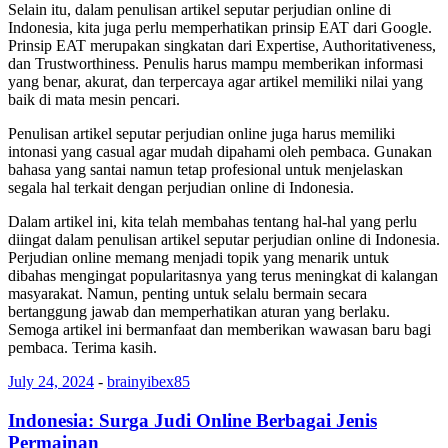
Selain itu, dalam penulisan artikel seputar perjudian online di
Indonesia, kita juga perlu memperhatikan prinsip EAT dari Google.
Prinsip EAT merupakan singkatan dari Expertise, Authoritativeness,
dan Trustworthiness. Penulis harus mampu memberikan informasi
yang benar, akurat, dan terpercaya agar artikel memiliki nilai yang
baik di mata mesin pencari.
Penulisan artikel seputar perjudian online juga harus memiliki
intonasi yang casual agar mudah dipahami oleh pembaca. Gunakan
bahasa yang santai namun tetap profesional untuk menjelaskan
segala hal terkait dengan perjudian online di Indonesia.
Dalam artikel ini, kita telah membahas tentang hal-hal yang perlu
diingat dalam penulisan artikel seputar perjudian online di Indonesia.
Perjudian online memang menjadi topik yang menarik untuk
dibahas mengingat popularitasnya yang terus meningkat di kalangan
masyarakat. Namun, penting untuk selalu bermain secara
bertanggung jawab dan memperhatikan aturan yang berlaku.
Semoga artikel ini bermanfaat dan memberikan wawasan baru bagi
pembaca. Terima kasih.
July 24, 2024
-
brainyibex85
Indonesia: Surga Judi Online Berbagai Jenis
Permainan