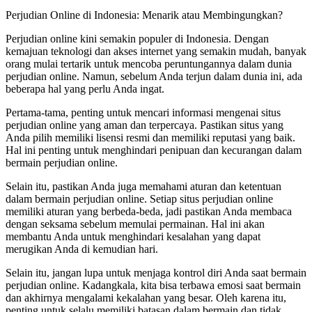
Perjudian Online di Indonesia: Menarik atau Membingungkan?
Perjudian online kini semakin populer di Indonesia. Dengan
kemajuan teknologi dan akses internet yang semakin mudah, banyak
orang mulai tertarik untuk mencoba peruntungannya dalam dunia
perjudian online. Namun, sebelum Anda terjun dalam dunia ini, ada
beberapa hal yang perlu Anda ingat.
Pertama-tama, penting untuk mencari informasi mengenai situs
perjudian online yang aman dan terpercaya. Pastikan situs yang
Anda pilih memiliki lisensi resmi dan memiliki reputasi yang baik.
Hal ini penting untuk menghindari penipuan dan kecurangan dalam
bermain perjudian online.
Selain itu, pastikan Anda juga memahami aturan dan ketentuan
dalam bermain perjudian online. Setiap situs perjudian online
memiliki aturan yang berbeda-beda, jadi pastikan Anda membaca
dengan seksama sebelum memulai permainan. Hal ini akan
membantu Anda untuk menghindari kesalahan yang dapat
merugikan Anda di kemudian hari.
Selain itu, jangan lupa untuk menjaga kontrol diri Anda saat bermain
perjudian online. Kadangkala, kita bisa terbawa emosi saat bermain
dan akhirnya mengalami kekalahan yang besar. Oleh karena itu,
penting untuk selalu memiliki batasan dalam bermain dan tidak