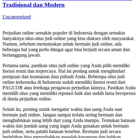
Tradisional dan Modern
Uncategorized
Perjudian online semakin populer di Indonesia dengan semakin
banyaknya situs-situs judi online yang bisa diakses oleh masyarakat.
Namun, sebelum memutuskan untuk bermain judi online, ada
beberapa hal yang perlu diingat agar bisa berjudi secara aman dan
bertanggung jawab.
Pertama-tama, pastikan situs judi online yang Anda pilih memiliki
lisensi resmi dan terpercaya. Hal ini penting untuk menghindari
penipuan dan keamanan data pribadi Anda. Beberapa situs judi
online terkemuka di Indonesia sudah memiliki lisensi resmi dari
PAGCOR atau lembaga pengawas perjudian lainnya. Pastikan Anda
memilih situs yang memiliki reputasi baik dan sudah lama beroperasi
di dunia perjudian online.
Selain itu, penting untuk mengatur waktu dan uang Anda saat
bermain judi online. Jangan sampai terlalu sering bermain dan
menghabiskan uang lebih dari yang Anda mampu. Tentukan batasan
waktu dan jumlah uang yang ingin Anda gunakan untuk bermain
judi online, serta patuhi batasan tersebut. Bermain judi secara
berlebihan bisa menyebabkan masalah keuangan dan bahkan