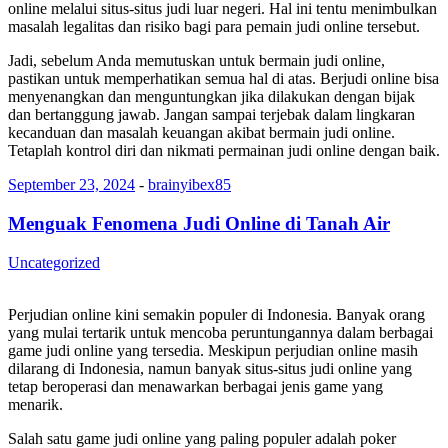
online melalui situs-situs judi luar negeri. Hal ini tentu menimbulkan
masalah legalitas dan risiko bagi para pemain judi online tersebut.
Jadi, sebelum Anda memutuskan untuk bermain judi online,
pastikan untuk memperhatikan semua hal di atas. Berjudi online bisa
menyenangkan dan menguntungkan jika dilakukan dengan bijak
dan bertanggung jawab. Jangan sampai terjebak dalam lingkaran
kecanduan dan masalah keuangan akibat bermain judi online.
Tetaplah kontrol diri dan nikmati permainan judi online dengan baik.
September 23, 2024
-
brainyibex85
Menguak Fenomena Judi Online di Tanah Air
Uncategorized
Perjudian online kini semakin populer di Indonesia. Banyak orang
yang mulai tertarik untuk mencoba peruntungannya dalam berbagai
game judi online yang tersedia. Meskipun perjudian online masih
dilarang di Indonesia, namun banyak situs-situs judi online yang
tetap beroperasi dan menawarkan berbagai jenis game yang
menarik.
Salah satu game judi online yang paling populer adalah poker