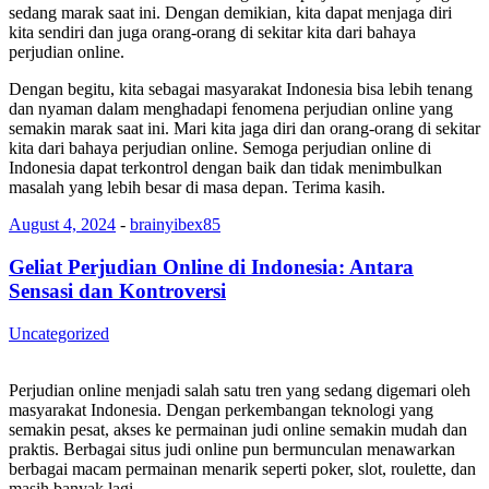
sedang marak saat ini. Dengan demikian, kita dapat menjaga diri
kita sendiri dan juga orang-orang di sekitar kita dari bahaya
perjudian online.
Dengan begitu, kita sebagai masyarakat Indonesia bisa lebih tenang
dan nyaman dalam menghadapi fenomena perjudian online yang
semakin marak saat ini. Mari kita jaga diri dan orang-orang di sekitar
kita dari bahaya perjudian online. Semoga perjudian online di
Indonesia dapat terkontrol dengan baik dan tidak menimbulkan
masalah yang lebih besar di masa depan. Terima kasih.
August 4, 2024
-
brainyibex85
Geliat Perjudian Online di Indonesia: Antara
Sensasi dan Kontroversi
Uncategorized
Perjudian online menjadi salah satu tren yang sedang digemari oleh
masyarakat Indonesia. Dengan perkembangan teknologi yang
semakin pesat, akses ke permainan judi online semakin mudah dan
praktis. Berbagai situs judi online pun bermunculan menawarkan
berbagai macam permainan menarik seperti poker, slot, roulette, dan
masih banyak lagi.