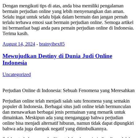
Dengan mengikuti tips di atas, anda bisa memiliki pengalaman
bermain perjudian online yang lebih menyenangkan dan aman.
Selalu ingat untuk selalu bijak dalam bermain dan jangan pernah
terlalu terbawa emosi saat bermain perjudian online. Semoga artikel
ini bermanfaat bagi anda para pemain perjudian online di Indonesia.
Terima kasih.
August 14, 2024
-
brainyibex85
Mewujudkan Destiny di Dunia Judi Online
Indonesia
Uncategorized
Perjudian Online di Indonesia: Sebuah Fenomena yang Meresahkan
Perjudian online telah menjadi salah satu fenomena yang semakin
populer di Indonesia. Berbagai situs judi online telah bermunculan
dan menawarkan berbagai jenis permainan yang menarik untuk
dimainkan. Meskipun ada yang menganggap bahwa perjudian
online bisa menjadi alternatif hiburan, namun tidak dapat dipungkiri
bahwa ada juga dampak negatif yang ditimbulkannya.